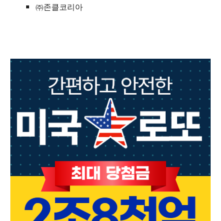
㈜존클코리아