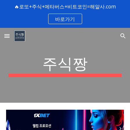
🔥로또+주식+메타버스+비트코인=해알사.com
Skip to main content
Skip to navigation
바로가기
주식짱