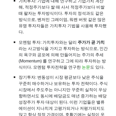
가치투자
: 기업에 대해 연구하고
기업가치
계산
해, 적정주가보다 쌀 때 사서 적정주가보다 비쌀
때 팔자는 투자방식이다. 투자의 정석과도 같은
방식으로,
벤저민 그레이엄
,
워렌 버핏
같은 많은
유명 투자자들은 가치투자 기법을 사용해 투자했
다.
모멘텀 투자: 가치투자와는 달리
주가가 곧 가치
라는 사고방식을 가지고 투자하는 방식으로, 인간
의 욕구와 공포에 의해 만들어지는 주가의 추세
(Momentum) 를 연구하고 그에 따라 투자하는 방
식이다. 모멘텀 투자전략을 연구한
논문
도 있다.
장기투자
: 변동성이 시장 평균보다 낮은 주식을
꾸준히 매수하거나 보유하는 투자 전략이다. 주식
시장에서 주도주는 아니지만 꾸준히 실적이 우상
향하면서도 동시에 배당금도 매년 증가하는
배당
성장주
가 투자 대상이 된다. 이런 기업들은 밸류
에이션이 지나치게 고평가되거나 저평가되지도
않고 항상 적정 가격이며, 호황기에는 실적이 우