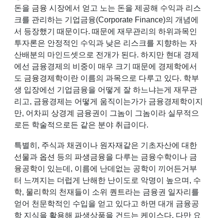
돈을
금융
시장에서 얻고 노는 돈을 제공해 수익과 리스
크를 관리하는 기업금융(Corporate Finance)의 개념에
서 등장했기 때문이다. 때문에 재무관리의 하위과목인
투자론은 안정적인 수익과 낮은 리스크를 지향하는 자
산배분의 마인드셋으로 전개가 된다. 하지만 현대 경제
에선 금융경제의 비중이 매우 크기 때문에
경제학
에서
도
금융경제학
이란 이름의 과목으로 다루고 있다. 학부
생 입장에선 기업금융을 어떻게 잘 하느냐는게 재무관
리고, 금융경제는 어떻게 움직이는가가 금융경제학이지
만, 어차피
상경계
금융권이 그놈이 그놈이라 실무적으
로든 학술적으로든 같은 분야 취급이다.
특별히, 주식과 채권이나 원자재같은 기초자산에 대한
선물
과
옵션
등의
파생금융
을 다루는
금융수학
이나
금
융공학
이 있는데, 이름에 난데없는 공학이 끼어든거부
터 느껴지는 더럽게 난해한 난이도로 악명이 높으며,
수
학
,
물리학
의 천재들이 소위
퀀트
라는 금융권 일자리를
얻어 천문학적인 수입을 얻고 있다고 하면 대개 금융공
학 지식을 활용해 파생상품을 건드는 케이스다. 다만 요