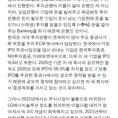
에서 진행한다. 투자
은행
의 이름이 달리 은행인 게 아닌
지라, 상업은행이 기업에 돈을 빌려주고 예금받듯 투자
은행은 돈이 필요한 기업이 돈이 남는 기업한테 돈을 빌
리거나 (=
채권
) 투자를 받을수 있도록 (=
주식
) 판을 깔아
주는 Banking을 하기 때문에 은행인 것이다.
한국은 거대 투자은행이 존재하지 않아 주요
증권사
가
IB 부문을 두어 ECM 부서에서 담당한다. 한국에서 가장
IPO 주관사업건을 많이 따내는 기업은
한국투자증권
,
NH투자증권
,
미래에셋대우
으로, 으레 이 세 기업을 IPO
빅3라고 부른다. 2020년 기준 이 세 회사의 공모액만 합
쳐도 2020년 전체 IPO의 58.3%를 차지할 정도.
#
보통
IPO를 주관한 증권사에서만 공모주 청약을 받을 수 있
기 때문에 공모주 청약에 참여하고 싶으면 저 세 회사에
서 증권계좌를 가지고 있는 것이 유리하다.
그러나 2022년에서는 주식시장이 불황으로 바뀌면서
LG에너지솔루션
정도를 제외하면 이렇다할 대어가 없
어져서 빅 3의 개념이 희박해지고 있으며, 2021년부터
성장세를 이어오다가 LG에너지솔루션 거래를 성공시킨