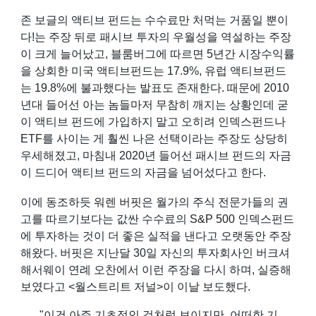
존 보글의 액티브 펀드는 수수료만 처먹는 거품일 뿐이
다!는 주장 뒤로 패시브 투자의 우월성을 역설하는 주장
이 크게 늘어났고, 블룸버그에 따르면 5년간 시장수익률
을 상회한 미국 액티브펀드는 17.9%, 유럽 액티브펀드
는 19.8%에 불과했다는 발표도 존재한다. 때문에 2010
년대 들어선 아는 놈들마저 무참히 깨지는 상황인데 굳
이 액티브 펀드에 가입하지 말고 오히려 인덱스펀드나
ETF를 사이는 게 훨씬 나은 선택이라는 주장도 상당히
우세해졌고, 마침내 2020년 들어선 패시브 펀드의 자금
이 드디어 액티브 펀드의 자금을 넘어섰다고 한다.
이에 동조하듯
워렌 버핏
은 월가의 주식 전문가들의 권
고를 따르기보다는 값싼 수수료의
S&P 500
인덱스펀드
에 투자하는 것이 더 좋은 실적을 낸다고 오랫동안 주장
해왔다. 버핏은 지난달 30일 자신의 투자회사인 버크셔
해서웨이 연례 오찬에서 이런 주장을 다시 하며, 실증해
보였다고 <월스트리트 저널>이 이날 보도했다.
"이건 아주 기초적인 것처럼 보이지만, 어떠한 기