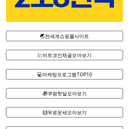
🌏전세계쇼핑몰사이트
💹비트코인채굴모아보기
💻마케팅프로그램TOP10
🎁쿠팡핫딜모아보기
🙌무료운세모아보기