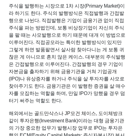
주식을 발행하는 시장으로 1차 시장(Primary Market)이
라 하기도 한다. 주식의 발행방식은 직접발행과 간접발
행으로 나뉜다. 직접발행은 기업이
금융기관
없이 직접
주식을 파는 방법인데, 보통
비상장기업
이 자신의 주식
을 팔 때는 사모발행으로 하기 때문에 대개 이 방법으로
이루어진다. 직접공모라는 특이한 발행방식이 있지만
그렇게 하면 발품팔면서 살사람 찾아다니는 게 보통 귀
찮은 게 아니므로 흔치 않은 케이스. 대부분의 주식발행
은 간접발행으로 이루어진다. 간접발행의 경우 기업이
자본금을 출자하기 위해
금융기관
을 거쳐
기업공개
(IPO)나
유상증자
를 하거나 주식을 살 투자자를 사모로
찾아주기도 한다. 금융기관은 이 발행한 증권을 살 매수
자를 모집하는 역할을 하며, 만일 IPO가 망했을 경우 덤
터기 써주는 역할도 한다.
해외에서는
골드만삭스
나
JP모건 체이스
,
도이체방크
같이
투자은행
(Investment Bank)이라는 대형
금융기관
의 가장 중요한 업무가 발행시장 업무로 IPO는 투자은
행의 ECM(Equity Capital Markets; 주식자본시장) 부서