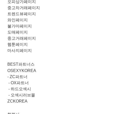
오피상가페이지
중고차거래페이지
트렌드뷰페이지
와인페이지
불가마페이지
도매페이지
중고거래페이지
웹툰페이지
마사지페이지
BEST파트너스
OSEXYKOREA
-
ZC파트너
-
OX파트너
-
하드오섹시
-
오섹시러브몰
ZCKOREA