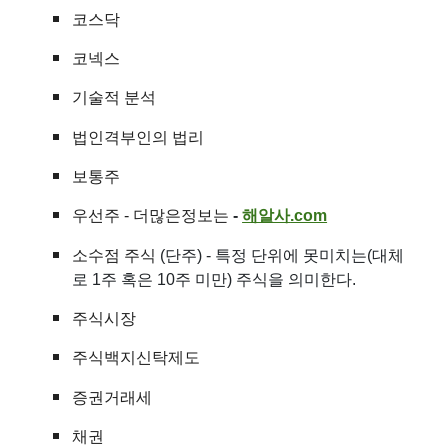
코스닥
코넥스
기술적 분석
법인격부인의 법리
보통주
우선주
- 더많은정보는
-
해알사
.com
소수점 주식
(단주) - 특정 단위에 못미치는(대체
로 1주 혹은 10주 미만) 주식을 의미한다.
주식시장
주식백지신탁제도
증권거래세
채권