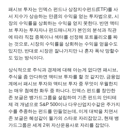
패시브 투자는
인덱스 펀드
나
상장지수펀드
(ETF)를 사
서
지수
가 상승하는 만큼의 수익을 얻는 투자법으로, 시
장의 수익률을 상회하는 수익을 얻지 못한다. 반면 액티
브 투자는 투자자나 펀드매니저가 본인의 분석과 직관
에 따라 직접 종목이나 섹터를 선정해 포트폴리오를 짜
는 것으로, 시장의 수익률을 상회하는 수익을 얻을수도
있지만, 반대로 시장은 잘나가지만 나 혼자 폭삭 망할수
도 있는 방식이다.
상식적으로 주식과 경제에 대해 아는게 없다면 패시브,
주식을 좀 안다하면 액티브 투자를 할 것 같지만, 금융업
계에서 패시브 투자와 액티브 투자 중 무엇이 우월한지
는 매우 첨예한 화두 중 하나다. 인덱스 펀드를 창안한
존 보글
은
뱅가드그룹
을 설립하며 기존 펀드의 안티테
제 격 개념으로
S&P 500
이나
다우산업지수
같은
주가지
수
를 추종하는 펀드를 만들었는데, 이게 대박을 치면서
존 보글은 혜성같이 월가의 스타로 자리잡았고, 현재 뱅
가드그룹은 세계 2위 자산운용사로 자리를 잡았다.