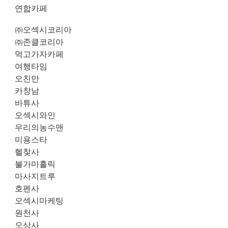
연합카페
㈜오섹시코리아
㈜존클코리아
먹고가자카페
여행타임
오친만
카창남
바튜사
오섹시와인
우리의농수맨
미용스타
헬찾사
불가마홀릭
마사지트루
호펜사
오섹시마케팅
원천사
오상사