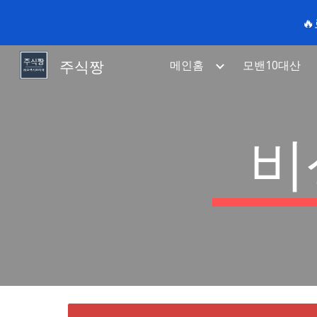

Sk
주식짱
메인홈
모밴10대산
비