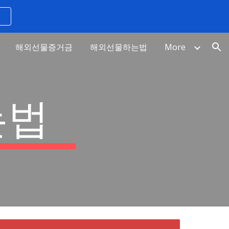
ion
해외선물증거금
해외선물하는법
More
는법