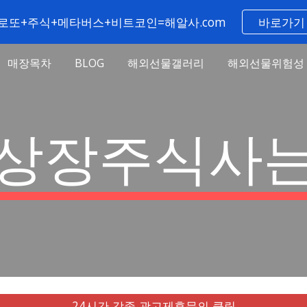
로또+주식+메타버스+비트코인=해알사.com
바로가기
ip to main content
Skip to navigat
매장목차
BLOG
해외선물갤러리
해외선물위험성
상장주식사
24시간 각종 광고제휴문의 클릭